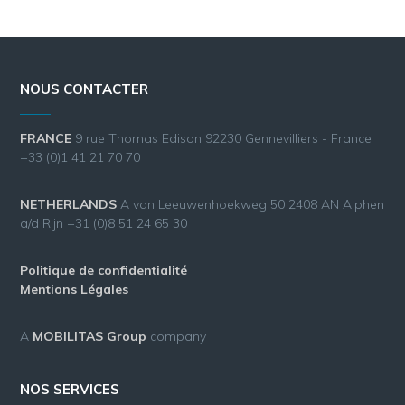
NOUS CONTACTER
FRANCE
9 rue Thomas Edison 92230 Gennevilliers - France
+33 (0)1 41 21 70 70
NETHERLANDS
A van Leeuwenhoekweg 50 2408 AN Alphen
a/d Rijn +31 (0)8 51 24 65 30
Politique de confidentialité
Mentions Légales
A
MOBILITAS Group
company
NOS SERVICES