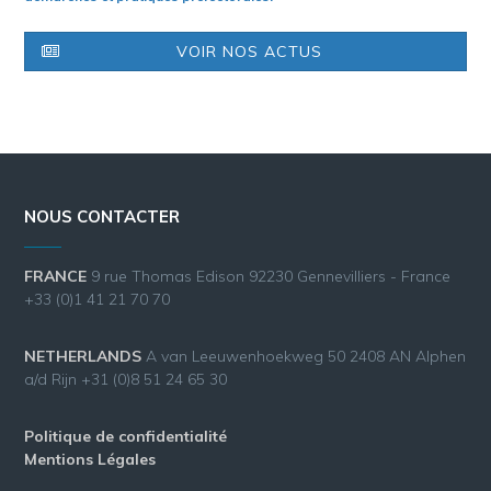
VOIR NOS ACTUS
NOUS CONTACTER
FRANCE
9 rue Thomas Edison 92230 Gennevilliers - France
+33 (0)1 41 21 70 70
NETHERLANDS
A van Leeuwenhoekweg 50 2408 AN Alphen
a/d Rijn +31 (0)8 51 24 65 30
Politique de confidentialité
Mentions Légales