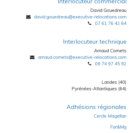
Interlocuteur commercial
David Gouedreau
david.gouedreau@executive-relocations.com
07 61 76 42 64
Interlocuteur technique
Arnaud Comets
arnaud.comets@executive-relocations.com
09 74 97 45 92
Landes (40)
Pyrénées-Atlantiques (64)
Adhésions régionales
Cercle Magellan
Far&Mg