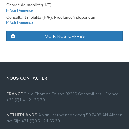
Chargé de mobilité:(H/F)
Voir l’Annonce
Consultant mobilité (H/F): Freelance/indépendant
Voir l’Annonce
VOIR NOS OFFRES
NOUS CONTACTER
FRANCE
9 rue Thomas Edison 92230 Gennevilliers - France
+33 (0)1 41 21 70 70
NETHERLANDS
A van Leeuwenhoekweg 50 2408 AN Alphen
a/d Rijn +31 (0)8 51 24 65 30